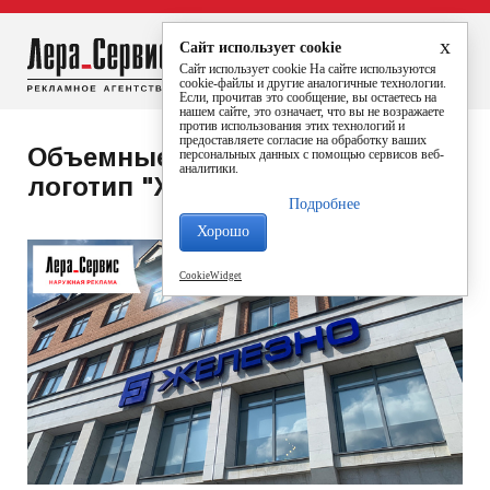
x
Сайт использует cookie
+7 (8332) 32-99-11
Сайт использует cookie На сайте используются
cookie-файлы и другие аналогичные технологии.
Если, прочитав это сообщение, вы остаетесь на
нашем сайте, это означает, что вы не возражаете
против использования этих технологий и
предоставляете согласие на обработку ваших
Объемные световые буквы и
персональных данных с помощью сервисов веб-
аналитики.
логотип "Железно"
Июнь 2021 г.
Подробнее
Хорошо
CookieWidget